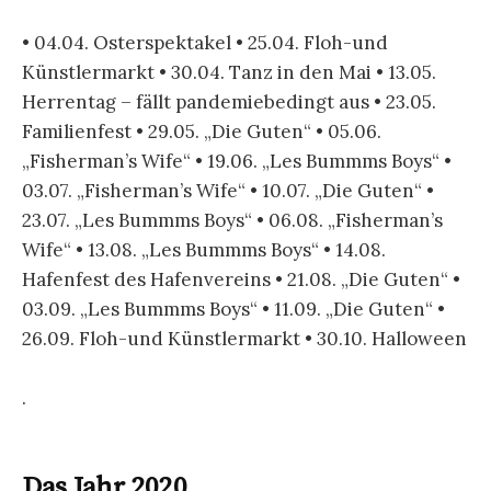
Halloween 2020
Sommerfest am 29. August – schön war´s!
Himmelfahrt im August? Na klar Mensch! Da