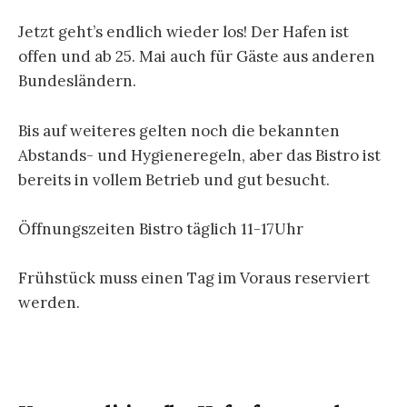
10. April 2020
Wie überall in den Sportboothäfen in
Mecklenburg Vorpommern, herrscht auch bei uns
die große Ruhe.
Aber nicht alles ist verboten. Was zur Zeit erlaubt
ist und was nicht, kann man
hier
nachlesen.
Wir harren der Dinge in Demut, hoffen auf
baldige Lockerungen und dass wir die Krise am
Ende alle gesund überstehen.
Traditionelles Hafenfest am 21. Mai ab 10
Uhr