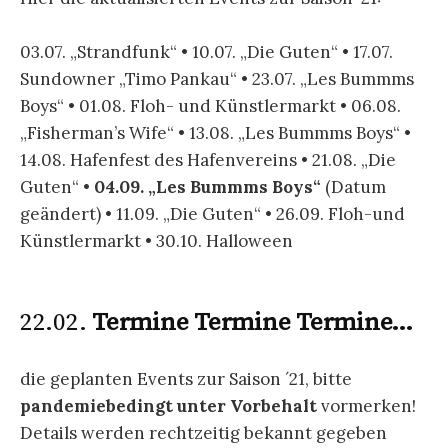
.
Das Jahr 2020
15.11.2020 – Ende der Saison
Das Bistro hat geschlossen und erholt sich
gerade. Gäste sind trotzdem willkommen, Sanitär
und sonstiger Service bleiben gewährleistet.
Trotz der Einschränkungen durch Corona liegt
wieder eine ereignisreiche Saison hinter uns. Die
Hafenmeistercrew hat alles gegeben und
unseren Hafen zeitweilig zu einem Festival-Ort
gemacht. Hier ein kleiner Rückblick: